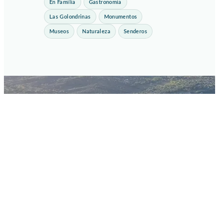
En Familia
Gastronomia
Las Golondrinas
Monumentos
Museos
Naturaleza
Senderos
Viví Bialet Massé
desde un lugar único
Consultá disponibilidad y reservá tu estadía en Las
Golondrinas.