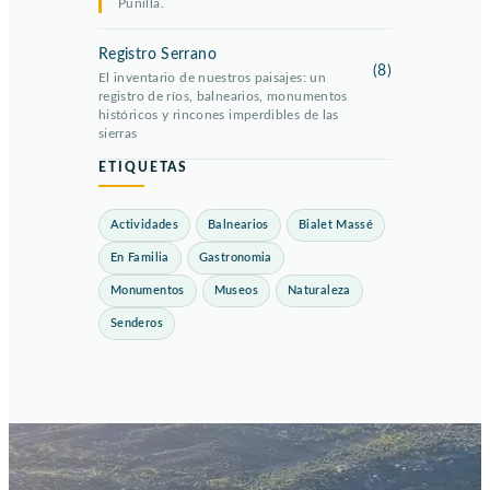
Punilla.
Registro Serrano
(8)
El inventario de nuestros paisajes: un
registro de ríos, balnearios, monumentos
históricos y rincones imperdibles de las
sierras
ETIQUETAS
Actividades
Balnearios
Bialet Massé
En Familia
Gastronomia
Monumentos
Museos
Naturaleza
Senderos