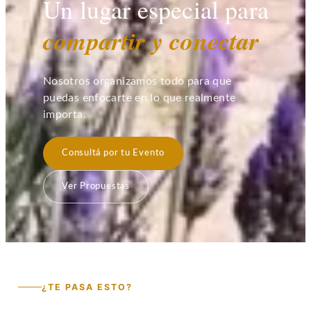
Un lugar especial para
compartir y
conectar
Nosotros organizamos todo para que
puedas enfocarte en lo que realmente
importa.
Consultá por tu Evento
Ver Propuestas
¿TE PASA ESTO?