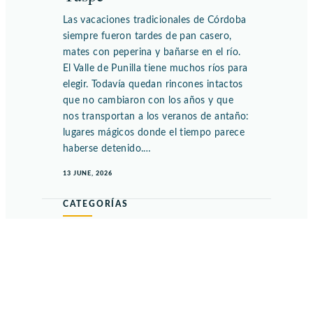
Las vacaciones tradicionales de Córdoba
siempre fueron tardes de pan casero,
mates con peperina y bañarse en el río.
El Valle de Punilla tiene muchos ríos para
elegir. Todavía quedan rincones intactos
que no cambiaron con los años y que
nos transportan a los veranos de antaño:
lugares mágicos donde el tiempo parece
haberse detenido.…
13 JUNE, 2026
CATEGORÍAS
El Eco de las Golondrinas
(2)
Enteráte de las novedades del Hostal Las
Golondrinas en Bialet Massé.
Promociones, eventos, historias de
nuestros huéspedes y de nuestra
comunidad.