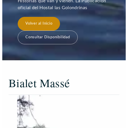
Historias que van y vienen. La Publicación
oficial del Hostal las Golondrinas
Volver al Inicio
Consultar Disponibilidad
Bialet Massé